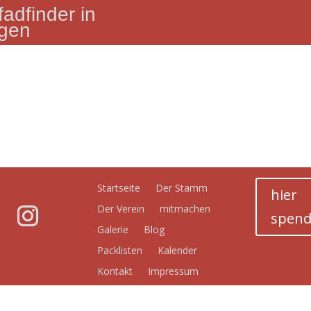
adfinder in
agen
Startseite
Der Stamm
hier
Der Verein
mitmachen
spen
Galerie
Blog
Packlisten
Kalender
Kontakt
Impressum