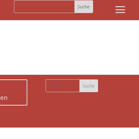
a
Home
Der Verein
Der
Pfadfinderstamm
Blog
Galerie
Packlisten
den
Pfadfinder-wiki
Kalender
Kontakt