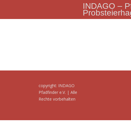
INDAGO – Pf
Probsteierh
copyright: INDAGO
Pfadfinder e.V. | Alle
Rechte vorbehalten